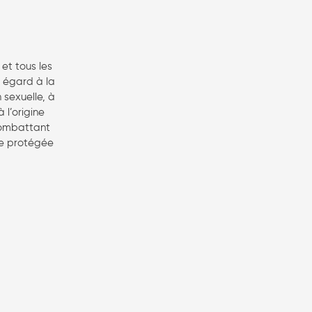
 et tous les
s égard à la
n sexuelle, à
 l’origine
 combattant
ie protégée