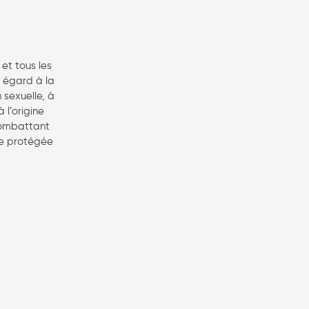
 et tous les
s égard à la
n sexuelle, à
 l’origine
 combattant
ie protégée